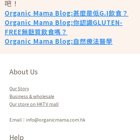
吧！
Organic Mama Blog:甚麼是低G.I飲食？
Organic Mama Blog:你認識GLUTEN-
FREE無麩質飲食嗎？
Organic Mama Blog:自然療法醫學
About Us
Our Story
Business & wholesale
Our store on HKTV mall
Email｜info@organicmama.com.hk
Help