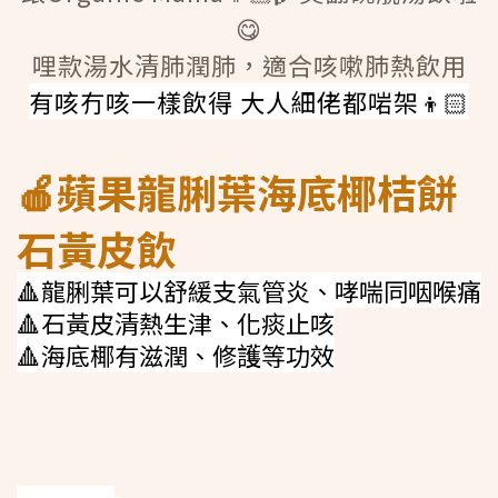
😋
哩款湯水清肺潤肺，適合咳嗽肺熱飲用
有咳冇咳一樣飲得 大人細佬都啱架👦🏻
🍎蘋果龍脷葉海底椰桔餅
石黃皮飲
🔺龍脷葉可以舒緩支氣管炎、哮喘同咽喉痛
🔺石黃皮清熱生津、化痰止咳
🔺海底椰有滋潤、修護等功效