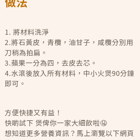
做法
1. 將材料洗淨
2.將石黃皮，青欖，油甘子，咸欖分別用
刀稍為拍扁。
3.蘋果一分為四，去皮去芯。
4.水滾後放入所有材料，中小火煲90分鐘
即可。
方便快捷又有益！
快啲試下 煲俾你一家大細飲啦🤤
想知道更多營養資訊？馬上瀏覽以下網頁