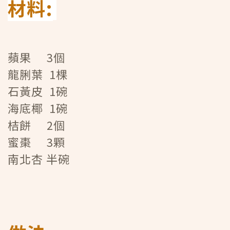
材料:
蘋果 3個
龍脷葉 1棵
石黃皮 1碗
海底椰 1碗
桔餅 2個
蜜棗 3顆
南北杏 半碗