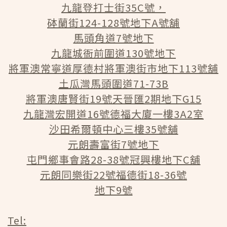
九龍登打士街35C號，
砵蘭街124-128號地下A號舖
馬頭角道7號地下
九龍城衙前圍道130號地下
將軍澳常寧道厚德村將軍澳街市地下113號舖
土瓜灣馬頭圍道71-73B
將軍澳唐賢街19號天晉匯2期地下G15
九龍灣宏開道16號德福大廈一樓3A2室
沙田希爾頓中心三樓35號舖
元朗壽富街7號地下
屯門鄉事會路28-38號冠興樓地下C舖
元朗同樂街22號福德街18-36號
地下9號
Tel: