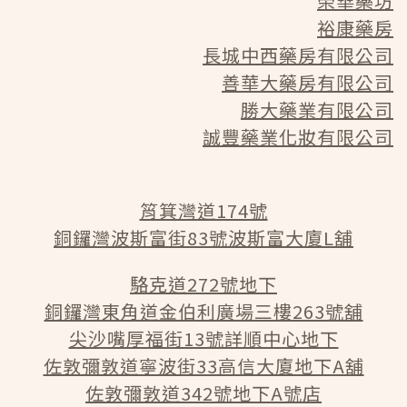
榮華藥坊
裕康藥房
長城中西藥房有限公司
善華大藥房有限公司
勝大藥業有限公司
誠豐藥業化妝有限公司
筲箕灣道174號
銅鑼灣波斯富街83號波斯富大廈L舖
駱克道272號地下
銅鑼灣東角道金伯利廣場三樓263號舖
尖沙嘴厚福街13號詳順中心地下
佐敦彌敦道寧波街33高信大廈地下A舖
佐敦彌敦道342號地下A號店