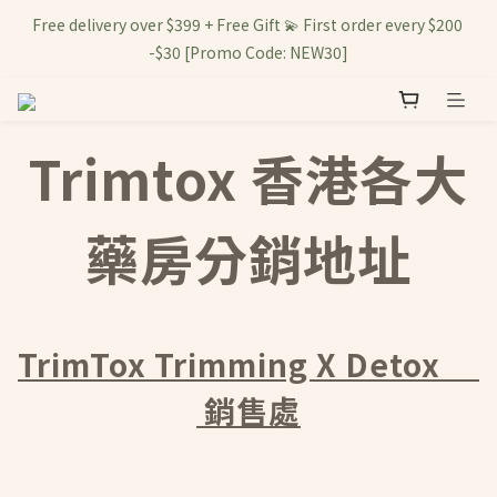
Free delivery over $399 + Free Gift 💫 First order every $200 
-$30 [Promo Code: NEW30]
Trimtox 香港各大
藥房分銷地址
TrimTox Trimming X Detox
銷售處