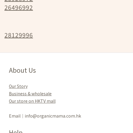
26496992
28129996
About Us
Our Story
Business & wholesale
Our store on HKTV mall
Email｜info@organicmama.com.hk
Help