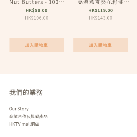
Nut Butters - 100%
高溫煮食葵花籽油
無糖純腰果醬（212
(1L) (81104) [BBD:
HK$88.00
HK$119.00
克）(42107)
2025-12-9]
HK$106.00
HK$143.00
加入購物車
加入購物車
我們的業務
Our Story
商業合作及批發產品
HKTV mall網店