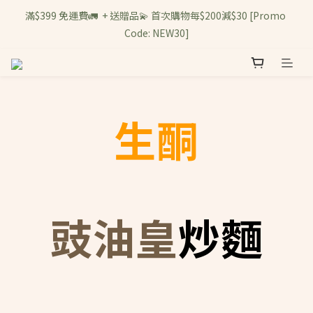
滿$399 免運費🚛  + 送贈品💫 首次購物每$200減$30 [Promo 
Code: NEW30]
生酮
豉油皇
炒麵