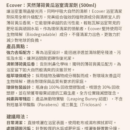
Ecover：天然薄荷黃瓜浴室清潔劑 (500ml)
讓浴室重現晶瑩光亮，同時呼吸大自然的清新！Ecover 浴室清潔
劑採用全新升級配方，完美結合強效的植物源成分與清新宜人的
薄荷黃瓜香氣。它能發揮卓越的去污性能，輕鬆瓦解浴室常見的
肥皂垢與頑固水垢。作為環保清潔的領航者，Ecover 堅持使用可
生物降解（Biodegradable）成分，不僅清潔力出色，更致力於
減少對地球的負擔。
產品賣點：
強力去垢配方：
專為浴室設計，能迅速滲透並清除肥皂殘渣、污
垢及水垢，讓淋浴間與瓷磚恢復光潔。
清新薄荷黃瓜香：
告別刺鼻化學味！獨特的薄荷與黃瓜配方，為
浴室留下如大自然般清爽的淡雅芬芳。
植萃環保成分：
採用植物及礦物成分精製而成，對環境友善且可
生物降解，適合對環保與品質有要求的家庭。
環保包裝設計：
瓶身由 100% 回收塑膠製成，噴頭含 30% 回收
塑膠，並在榮獲零廢棄認證的工廠生產，全方位實踐減塑理念。
純素與零殘忍：
產品無動物實驗（Leaping Bunny 認證），不含
對羥基苯甲酸酯（Parabens）或三氯生（Triclosan）。
建議用法：
日常清潔：
直接噴灑在浴室表面，使用乾布或濕布擦拭即可。
處理頑固污垢：
針對較厚的水垢或肥皂垢，噴灑後靜置數分鐘，