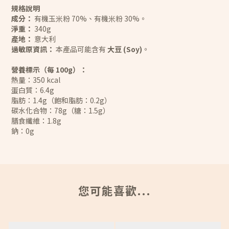
規格說明
成分：
有機玉米粉 70%、有機米粉 30%。
淨重：
340g
產地：
意大利
過敏原資訊：
本產品可能含有
大豆 (Soy)
。
營養標示（每 100g）：
熱量：350 kcal
蛋白質：6.4g
脂肪：1.4g（飽和脂肪：0.2g）
碳水化合物：78g（糖：1.5g）
膳食纖維：1.8g
鈉：0g
您可能喜歡...