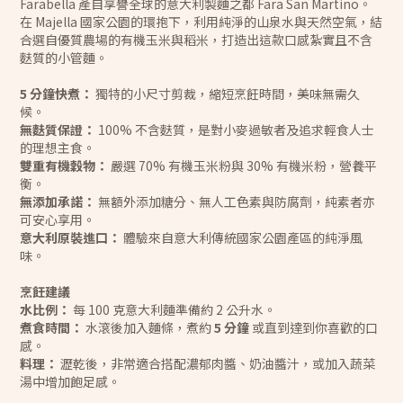
Farabella 產自享譽全球的意大利製麵之都 Fara San Martino。
在 Majella 國家公園的環抱下，利用純淨的山泉水與天然空氣，結
合選自優質農場的有機玉米與稻米，打造出這款口感紮實且不含
麩質的小管麵。
5 分鐘快煮：
獨特的小尺寸剪裁，縮短烹飪時間，美味無需久
候。
無麩質保證：
100% 不含麩質，是對小麥過敏者及追求輕食人士
的理想主食。
雙重有機穀物：
嚴選 70% 有機玉米粉與 30% 有機米粉，營養平
衡。
無添加承諾：
無額外添加糖分、無人工色素與防腐劑，純素者亦
可安心享用。
意大利原裝進口：
體驗來自意大利傳統國家公園產區的純淨風
味。
烹飪建議
水比例：
每 100 克意大利麵準備約 2 公升水。
煮食時間：
水滾後加入麵條，煮約
5 分鐘
或直到達到你喜歡的口
感。
料理：
瀝乾後，非常適合搭配濃郁肉醬、奶油醬汁，或加入蔬菜
湯中增加飽足感。