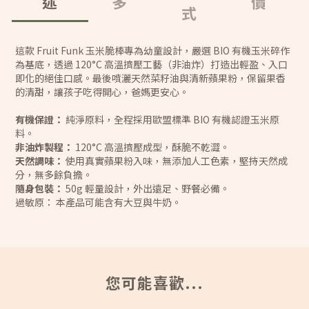
述
多
價
式
這款 Fruit Funk 玉米脆棒專為幼童設計，嚴選 BIO 有機玉米碎作
為基底，透過 120°C 高溫擠壓工藝（非油炸）打造出輕盈、入口
即化的絕佳口感。最後噴灑天然菜籽油與清新蘋果粉，保留果香
的清甜，讓孩子吃得開心，爸媽更安心。
有機保證：
純淨原料，全程採用歐盟標準 BIO 有機認證玉米原
料。
非油炸製程：
120°C 高溫擠壓成型，酥脆不乾澀。
天然調味：
使用真實蘋果粉入味，無添加人工色素，堅持天然成
分，無多餘負擔。
隨身包裝：
50g 輕量設計，外出遠足、野餐必備。
過敏原： 本產品可能含有大豆與牛奶。
您可能喜歡...