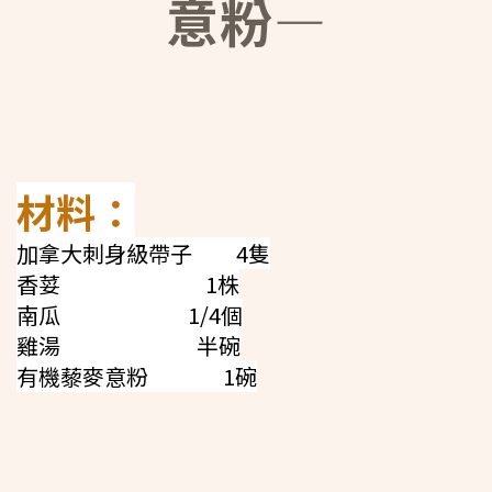
意粉—
材料：
加拿大刺身級帶子 4隻
香荽 1株
南瓜 1/4個
雞湯 半碗
有機藜麥意粉 1碗