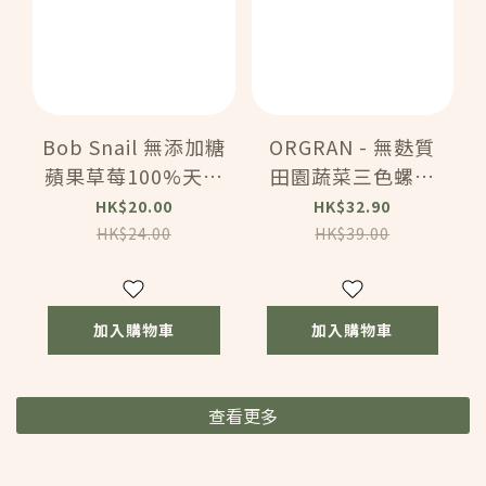
Bob Snail 無添加糖
ORGRAN - 無麩質
蘋果草莓100%天然
田園蔬菜三色螺絲
果汁軟糖 (40g)
粉（全素，高纖，
HK$20.00
HK$32.90
(93406)
無添加，無色素）
HK$24.00
HK$39.00
(350克) (161439)
加入購物車
加入購物車
查看更多