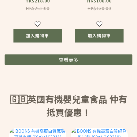
益生菌滴劑 (含維他
(G050)
HK$218.00
HK$108.00
命D) (10ml)
HK$262.00
HK$130.00
(C060)
加入購物車
加入購物車
查看更多
🇬🇧英國有機嬰兒童食品 仲有
抵買優惠！