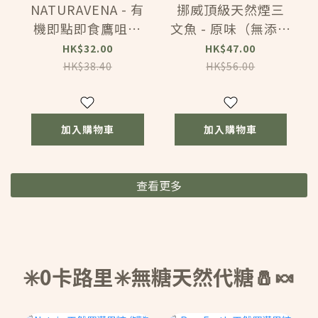
NATURAVENA - 有
挪威頂級天然煙三
機即點即食鷹咀豆
文魚 - 原味（無添加
醬 (185g) (12615)
劑，無防腐劑）配
HK$32.00
HK$47.00
沙律，炒蛋，
HK$38.40
HK$56.00
Bagel！(MA240)
(100g)
加入購物車
加入購物車
查看更多
✳️0卡路里✳️無糖天然代糖🧂🍬