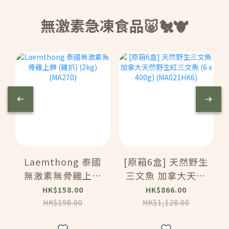
無激素急凍食品🐷🐔🐮
Laemthong 泰國
[原箱6盒] 天然野生
無激素無骨雞上髀
三文魚 加拿大天然
(雞扒) (2kg)
野生紅三文魚 (6 x
HK$158.00
HK$866.00
(MA270)
400g)
HK$198.00
HK$1,128.00
(MA021HK6)