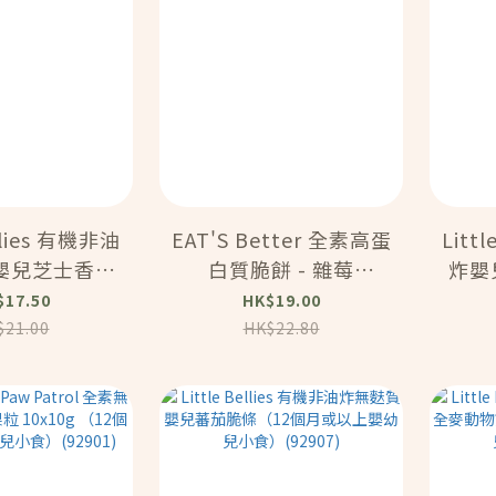
ellies 有機非油
EAT'S Better 全素高蛋
Litt
嬰兒芝士香草
白質脆餅 - 雜莓
炸嬰兒
（45G）（59821）
月或
$17.50
HK$19.00
）(12g)
(
$21.00
HK$22.80
2906)