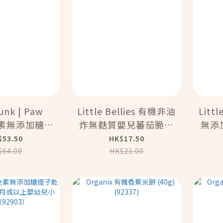
Funk | Paw
Little Bellies 有機非油
Litt
 全素無添加糖蘋
炸無麩質嬰兒蕃茄脆條
無添
0x10g （12
（12個月或以上嬰幼兒
（1
$53.50
HK$17.50
以上嬰幼兒小
小食）(92907)
小
$64.00
HK$21.00
92901)