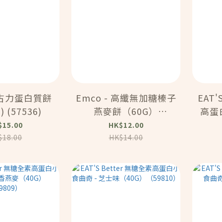
朱古力蛋白質餅
Emco - 高纖無加糖榛子
EAT'
) (57536)
燕麥餅（60G）
高蛋
（57525）
朱古力 
$15.00
HK$12.00
$18.00
HK$14.00