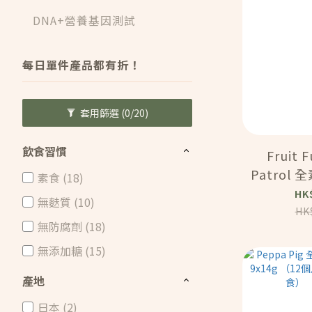
DNA+營養基因測試
每日單件產品都有折！
套用篩選
(0/20)
飲食習慣
Fruit 
Patrol
素食 (18)
果水果粒 1
HK
無麩質 (10)
個月或
HK
無防腐劑 (18)
食）(
無添加糖 (15)
產地
日本 (2)