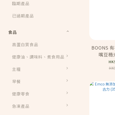
臨期產品
已過期產品
食品
高蛋白質食品
BOONS
嘴豆糙米
健康油、調味料、煮食用品
(16
HK
HK
主糧
早餐
健康零食
急凍產品