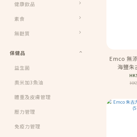
健康飲品
素食
無麩質
保健品
Emco 無
海鹽朱古
益生菌
(5
HK
奧米加3魚油
HK
體重及皮膚管理
壓力管理
免疫力管理