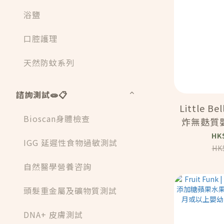
浴鹽
口腔護理
天然防蚊系列
諮詢測試🧫📋
Little B
Bioscan身體檢查
炸無麩質
脆條 （12個月或以上嬰
HK
IGG 延遲性食物過敏測試
幼兒小食
HK
(9
自然醫學營養咨詢
頭髮重金屬及礦物質測試
DNA+ 皮膚測試