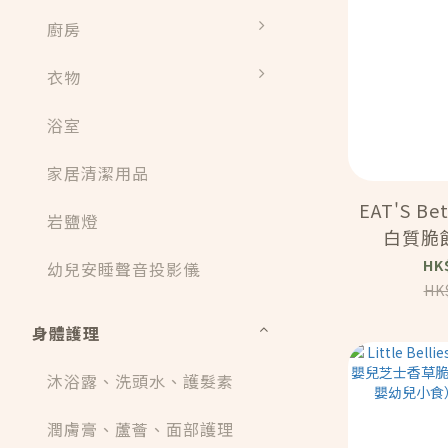
廚房
衣物
浴室
家居清潔用品
EAT'S B
岩鹽燈
白質脆餅
（45G）
HK
幼兒安睡聲音投影儀
HK
身體護理
沐浴露、洗頭水、護髮素
潤膚膏、蘆薈、面部護理