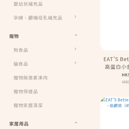
嬰幼兒補充品
孕婦、餵哺母乳補充品
寵物
狗食品
EAT'S B
貓食品
高蛋白小食曲
燕麥（40G
HK
寵物無激素凍肉
HK
寵物保健品
寵物家居清潔
家居用品