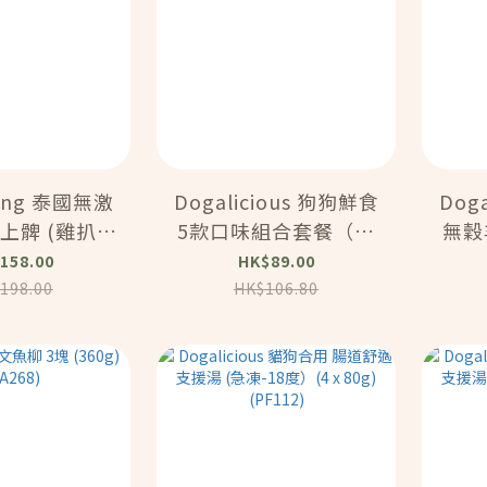
ong 泰國無激
Dogalicious 狗狗鮮食
Dog
上髀 (雞扒)
5款口味組合套餐（急
無穀
 (MA270)
凍-18度）(5 x 50g)
158.00
HK$89.00
(PF114)
198.00
HK$106.80