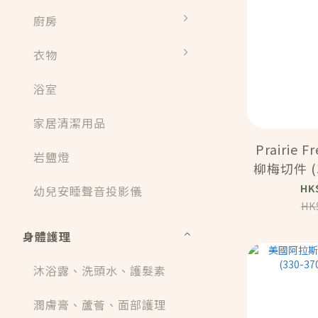
廚房
衣物
浴室
家居清潔用品
Prairie 
岩鹽燈
柳梅切件 (3
(M
HK
幼兒安睡聲音投影儀
HK
身體護理
沐浴露、洗頭水、護髮素
潤膚膏、蘆薈、面部護理