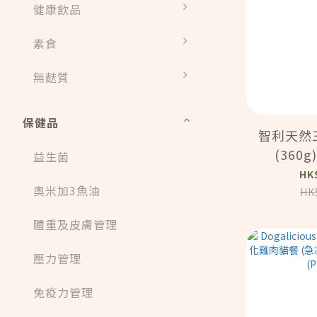
健康飲品
素食
無麩質
保健品
智利天然
(360g)
益生菌
HK
奧米加3魚油
HK
體重及皮膚管理
壓力管理
免疫力管理