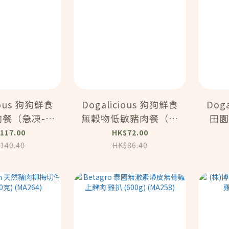
ious 狗狗鮮食
Dogalicious 狗狗鮮食
Dog
餐（急凍-18
無穀物低敏豬肉餐（急
田園
0g) (PF104)
凍-18度）(5 x 50g)
凍-1
117.00
HK$72.00
(PF103)
140.40
HK$86.40