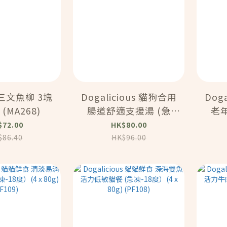
三文魚柳 3塊
Dogalicious 貓狗合用
Dog
 (MA268)
腸道舒適支援湯 (急
老
凍-18度）(4 x 80g)
凍-1
$72.00
HK$80.00
(PF112)
$86.40
HK$96.00