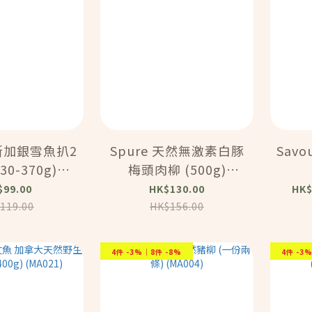
斯加銀雪魚扒2
Spure 天然無激素白豚
Savo
30-370g)
梅頭肉柳 (500g)
A156)
(MA145)
$99.00
HK$130.00
HK$
119.00
HK$156.00
4件 -3%｜8件 -8%
4件 -3