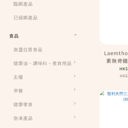
臨期產品
已過期產品
食品
高蛋白質食品
Laemth
素無骨雞
健康油、調味料、煮食用品
(2kg)
HK$
HK$
主糧
早餐
健康零食
急凍產品