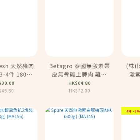
Fresh 天然豬肉
Betagro 泰國無激素帶
(株)博
-4件 180克)
皮無骨雞上髀肉 雞扒
激素
A264)
(600g) (MA258)
$39.00
HK$64.80
$46.80
HK$72.00
4件 -3