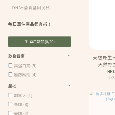
DNA+營養基因測試
每日單件產品都有折！
套用篩選
(0/20)
飲食習慣
天然野生
天然野
高蛋白質 (9)
(400g)
HK$
無防腐劑 (4)
HK$
產地
加拿大 (1)
泰國 (8)
美國 (3)