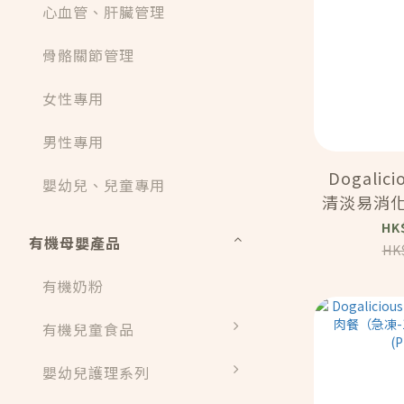
心血管、肝臟管理
骨骼關節管理
女性專用
男性專用
Dogalic
嬰幼兒、兒童專用
清淡易消化
凍-18度）
HK
有機母嬰產品
(P
HK
有機奶粉
有機兒童食品
嬰幼兒護理系列