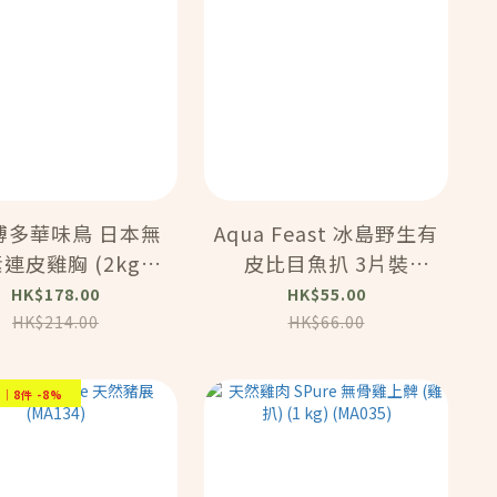
多華味鳥 日本無
Aqua Feast 冰島野生有
連皮雞胸 (2kg)
皮比目魚扒 3片裝
(MA217)
(360g) (MA213)
HK$178.00
HK$55.00
HK$214.00
HK$66.00
%｜8件 -8%