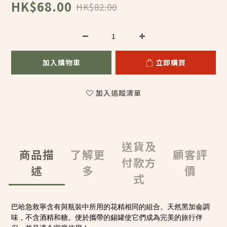
HK$68.00
HK$82.00
加入購物車
立即購買
加入追蹤清單
送貨及
商品描
了解更
顧客評
付款方
述
多
價
式
巴哈急救寧
含有與
瓶裝
中所用的花精相同的組合。天然黑加侖調
味，不含酒精和糖。便於攜帶的錫罐使它們成為完美的旅行伴