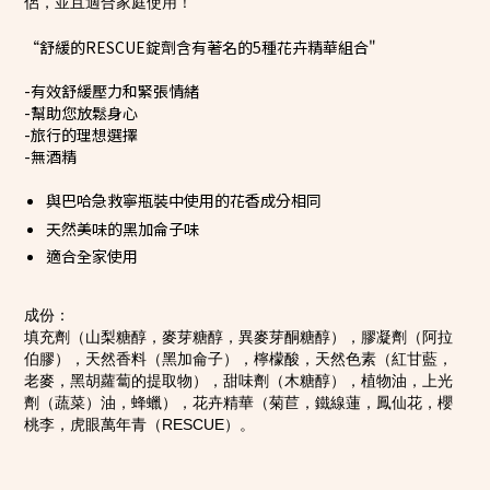
侶，並且適合家庭使用！
“舒緩的RESCUE錠劑含有著名的5種花卉精華組合"
-有效舒緩壓力和緊張情緒
-幫助您放鬆身心
-旅行的理想選擇
-無酒精
與巴哈急救寧瓶裝中使用的花香成分相同
天然美味的黑加侖子味
適合全家使用
成份：
填充劑（山梨糖醇，麥芽糖醇，異麥芽酮糖醇），膠凝劑（阿拉
伯膠），天然香料（黑加侖子），檸檬酸，天然色素（紅甘藍，
老麥，黑胡蘿蔔的提取物），甜味劑（木糖醇），植物油，上光
劑（蔬菜）油，蜂蠟），花卉精華（菊苣，鐵線蓮，鳳仙花，櫻
桃李，虎眼萬年青（RESCUE）。