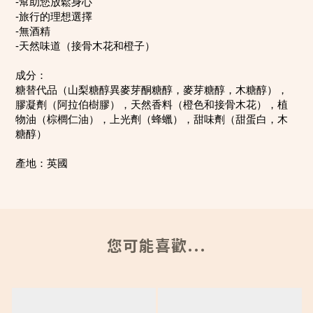
-幫助您放鬆身心
-旅行的理想選擇
-無酒精
-天然味道（接骨木花和橙子）
成分：
糖替代品（山梨糖醇異麥芽酮糖醇，麥芽糖醇，木糖醇），
膠凝劑（阿拉伯樹膠），天然香料（橙色和接骨木花），植
物油（棕櫚仁油），上光劑（蜂蠟），甜味劑（甜蛋白，木
糖醇）
產地：英國
您可能喜歡...