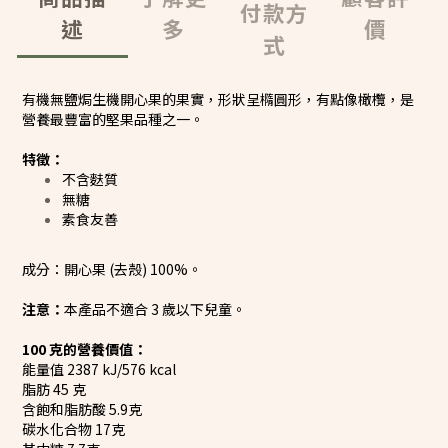
付款方
述
多
價
式
有機無鹽焗生機開心果的果實，形狀呈橢圓形，有點像橄欖，是
營養最豐富的堅果品種之一。
特徵：
不含麩質
無糖
素食友善
成分：開心果 (去殼) 100%。
注意：
本產品不適合 3 歲以下兒童。
100 克的營養價值：
能量值 2387 kJ/576 kcal
脂肪 45 克
含飽和脂肪酸 5.9克
碳水化合物 17克