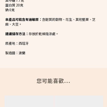
其中糖 7.7克
蛋白質 20克
鈉
0克
本產品可能含有過敏原：
含麩質的穀物、花生、其他堅果、芝
麻、大豆。
建議儲存方法：
存放於乾燥陰涼處。
原產地：西班牙
製造國：波蘭
您可能喜歡...