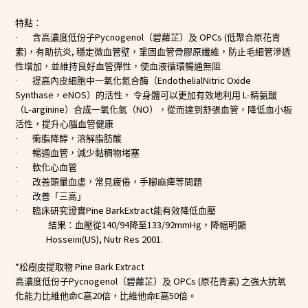
特點：
Pycnogenol
OPCs (
·
含高濃度低份子
（碧蘿芷）及
低聚合原花青
)
,
素
，有助抗炎
穩定微血管壁，鞏固血管骨膠原纖維，防止毛細管滲透
性增加，並維持良好血管彈性，使血液循環暢通無阻
EndothelialNitric Oxide
·
提高內皮細胞中一氧化氮合酶（
Synthase
eNOS
L-
，
）的活性，
令身體可以更加有效地利用
精氨酸
L-arginine
NO
（
）合成一氧化氮（
），從而達到舒張血管，降低血小板
活性，提升心腦血管健康
·
衝脂降醇，溶解脂肪酸
·
暢通血管，減少黏稠物堵塞
·
軟化心血管
·
改善頭暈血虛，常見疲倦，手腳麻痺等問題
·
改善「三高」
Pine BarkExtract
·
臨床研究證實
能有效降低血壓
140/94
133/92mmHg
結果：血壓從
降至
，降幅明顯
Hosseini(US), Nutr Res 2001.
*
Pine Bark Extract
松樹皮提取物
Pycnogenol
OPCs (
)
高濃度低份子
（碧蘿芷）及
原花青素
之強大抗氧
C
20
E
50
化能力比維他命
高
倍，比維他命
高
倍。