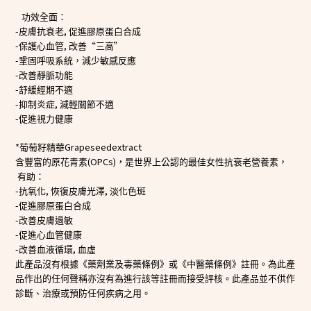
功效全面：
-
,
皮膚抗衰老
促進膠原蛋白合成
-
,
“
”
保護心血管
改善
三高
-
鞏固呼吸系統，減少敏感反應
-
改善靜脈功能
-
舒緩經期不適
-
,
抑制炎症
減輕關節不適
-
促進視力健康
*
Grapeseedextract
葡萄籽精華
(OPCs)，
含豐富的原花青素
是世界上公認的最佳女性抗衰老營養素，
有助：
-
,
,
抗氧化
恢復皮膚光澤
淡化色斑
-
促進膠原蛋白合成
-
改善皮膚過敏
-
促進心血管健康
-
,
改善血液循環
血虛
此產品沒有根據《藥劑業及毒藥條例》或《中醫藥條例》註冊。為此產
品作出的任何聲稱亦沒有為進行該等註冊而接受評核。此產品並不供作
診斷、治療或預防任何疾病之用。