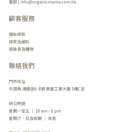
電郵 | info@organicmama.com.hk
顧客服務
隱私條款
條款及細則
退換貨及購物
聯絡我們
門市地址
牛頭角 鴻圖道6-8號 樂居工業大廈 5樓C室
辨公時間
星期一至五 ｜ 10 am - 6 pm
星期六、日及假期 ｜ 休息