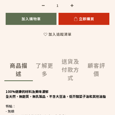
加入購物車
立即購買
加入追蹤清單
送貨及
商品描
了解更
顧客評
付款方
述
多
價
式
100%
健康的材料及美味濃郁
全天然，無麩質，無乳製品，不含大豆油，低芥酸菜子油和其他油脂
特點︰
-
無糖