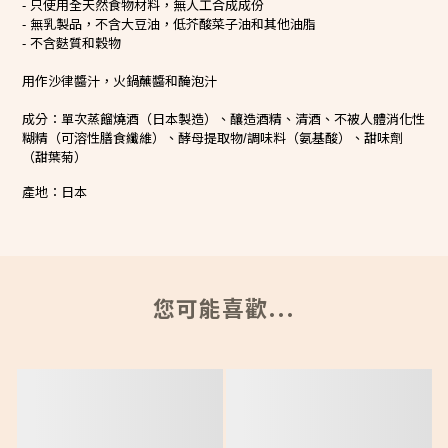
只使用全天然食物材料，無人工合成成份
-
無乳製品，不含大豆油，低芥酸菜子油和其他油脂
-
不含麩質和穀物
-
用作沙律醬汁，火鍋蘸醬和醃泡汁
成分：
單次蒸餾燒酒（日本製造）、釀造酒精、清酒、不被人體消化性
糊精（可溶性膳食纖維）、酵母提取物
調味料（氨基酸）、甜味劑
/
（甜葉菊）
產地：日本
您可能喜歡...