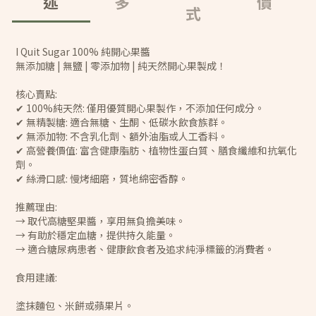
述
多
價
式
I Quit Sugar 100% 純開心果醬
無添加糖 | 無鹽 | 零添加物 | 純天然開心果製成！
核心賣點:
✔ 100%純天然: 僅用優質開心果製作，不添加任何成分。
✔ 無精製糖: 適合無糖、生酮、低碳水飲食族群。
✔ 無添加物: 不含乳化劑、額外油脂或人工香料。
✔ 高營養價值: 富含健康脂肪、植物性蛋白質、膳食纖維和抗氧化
劑。
✔ 絲滑口感: 慢烤細磨，質地綿密香醇。
推薦理由:
→ 取代高糖堅果醬，享用無負擔美味。
→ 有助於穩定血糖，提供持久能量。
→ 適合糖尿病患者、健康飲食者及追求純淨標籤的消費者。
食用建議:
塗抹麵包、米餅或蘋果片。