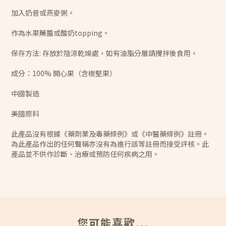
加入奶昔或燕麥粥。
作為水果蘸醬或酸奶topping。
保存方法: 存放於陰涼乾燥處，如有油脂分層請攪拌後食用。
成分：100% 開心果（含樹堅果）
中國製造
美國原料
此產品沒有根據《藥劑業及毒藥條例》或《中醫藥條例》註冊。
為此產品作出的任何聲稱亦沒有為進行該等註冊而接受評核。此
產品並不供作診斷、治療或預防任何疾病之用。
您可能喜歡...