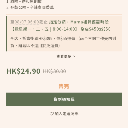
1. 原味 - 鹽和黑胡椒
2. 冬蔭公味 - 辛辣泰國香草
至
08/07 06:00
截止
指定分類，Mama補貨優惠時段
【逢星期一、三、五 | 8:00-14:00】 全店$450減$50
全店，折實後滿HK$399，慳$55運費 （兩至三個工作天內到
貨，離島區不適用於免運費）
查看更多
HK$24.90
HK$30.00
售完
貨到通知我
加入追蹤清單