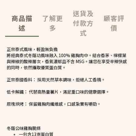
送貨及
商品描
了解更
顧客評
付款方
述
多
價
式
正宗泰式風味，輕盈無負擔
將經典泰式冬蔭功風味融入 100% 雞胸肉中。結合香茅、檸檬葉
與辣椒的酸辣層次，香氣濃郁且不含 MSG。讓您在享受辛辣快感
的同時，依然攝取優質蛋白質。
正宗泰國香料： 採用天然草本調味，拒絕人工香精。
低卡解饞： 代替高熱量薯片，滿足重口味的健康選擇。
原塊烘烤： 保留雞胸肉纖維感，口感紮實有嚼勁。
冬蔭公味雞胸脆條
一包含13克蛋白質