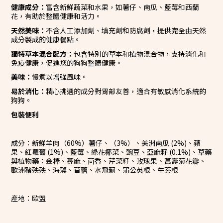
健康成分：
富含新鮮蔬菜和水果，如薯仔、南瓜、藍莓和西蘭
花，有助於整體健康和活力。
天然美味：
不含人工添加劑、填充劑和防腐劑，提供完全由天然
成分製成的健康餐點。
獨特草本混合配方：
包含特別的草本和植物混合物，支持消化和
免疫健康，促進您的狗狗整體健康。
美味：
慢煮以增強風味。
易於消化：
精心挑選的成分對胃部友善，適合有敏感消化系統的
狗狗。
包裝便利
成分：新鮮羊肉（60%）薯仔、（3%）、美洲南瓜 (2%)、蘋
果、紅蘿蔔 (1%)、藍莓、綠花椰菜、豌豆、亞麻籽 (0.1%)、草藥
與植物藥：金棒、蕁麻、茴香、芹菜籽、玫瑰果、萬壽菊花瓣、
歐洲豬殃殃、海藻、苜蓿、水飛薊、蒲公英根、牛蒡根
產地：歐盟