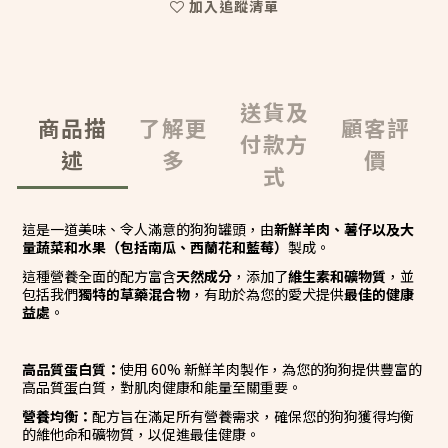
加入追蹤清單
送貨及
商品描
了解更
顧客評
付款方
述
多
價
式
這是一道美味、令人滿意的狗狗罐頭，由
新鮮羊肉、薯仔以及大
量蔬菜和水果（包括南瓜、西蘭花和藍莓）
製成。
這種營養全面的配方富含
天然成分
，添加了
維生素和礦物質
，並
包括我們
獨特的草藥混合物
，有助於為您的愛犬提供
最佳的健康
益處
。
高品質蛋白質：
使用 60% 新鮮羊肉製作，為您的狗狗提供豐富的
高品質蛋白質，對肌肉健康和能量至關重要。
營養均衡：
配方旨在滿足所有營養需求，確保您的狗狗獲得均衡
的維他命和礦物質，以促進最佳健康。