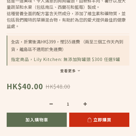
這是一道美味、令人滿意的狗狗罐頭，由新鮮羊肉、薯仔以及大
量蔬菜和水果（包括南瓜、西蘭花和藍莓）製成。
這種營養全面的配方富含天然成分，添加了維生素和礦物質，並
包括我們獨特的草藥混合物，有助於為您的愛犬提供最佳的健康
益處。
全店，折實後滿HK$399，慳$55運費 （兩至三個工作天內到
貨，離島區不適用於免運費）
指定商品，Lily Kitchen: 無添加狗罐頭 $300 任選9罐
查看更多
HK$40.00
HK$48.00
加入購物車
立即購買