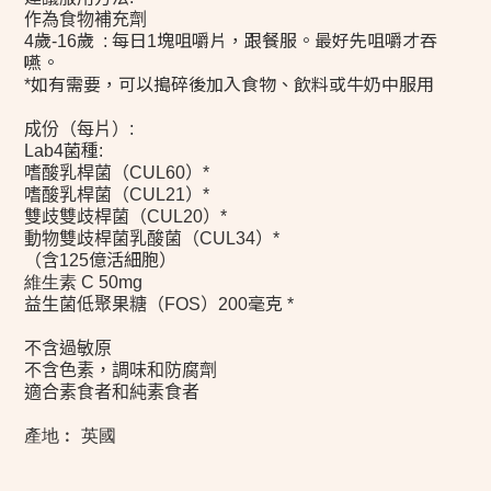
作為食物補充劑
歲
歲
每日
塊咀嚼片，跟餐服。最好先咀嚼才吞
4
-16
:
1
嚥。
如有需要，可以搗碎後加入食物、飲料或牛奶中服用
*
成份（每片）
:
菌種
Lab4
:
）
嗜酸乳桿菌（
CUL60
*
）
嗜酸乳桿菌（
CUL21
*
）
雙歧雙歧桿菌（
CUL20
*
）
動物雙歧桿菌乳酸菌（
CUL34
*
億活細胞）
（含
125
維生素 C 50mg
）
毫克
益生菌低聚果糖（
FOS
200
*
不含過敏原
不含色素，調味和防腐劑
適合素食者和純素食者
產地︰ 英國