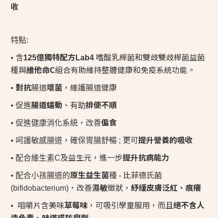
收
特點
:
億獨特配方
嗜酸乳桿菌和雙歧雙歧桿菌益菌
• 含
125
Lab4
種與
維他命
C
組合有助維持整體健康和免疫系統功能。
對抗
腸道
壞菌
，維護腸道健康
•
腸道蠕動
排便不順
• 促進
、有助
偏食
• 促進健康消化系統，改善
更可
提升營養的吸收
• 呵護敏感腸道，確保胃腸舒暢
;
及益生元，進一步
提升抗病能力
• 配合維生素
C
原生益生菌
比菲德氏菌
• 配合小孩腸道的
種
-
，改善
濕敏
徵狀，
紓緩皮膚泛紅、痕癢
(bifidobacterium)
咀嚼片含美味
草莓味
，可吸引學童服用，而且
絕不含人
•
造色素、味道或防腐劑