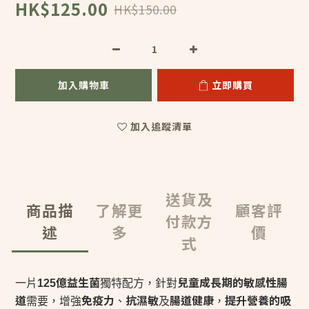
HK$125.00
HK$150.00
加入購物車
立即購買
加入追蹤清單
送貨及
商品描
了解更
顧客評
付款方
述
多
價
式
億益生菌
兒童成長期的敏感性腸
一片
125
獨特配方，針對
道
免疫力
抗濕敏
腸道健康
提升營養的吸
需要，增強
、
及
，