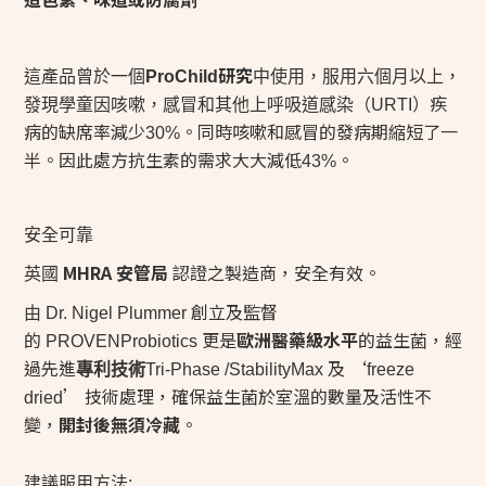
研究
這產品曾於一個
ProChild
中使用，服用六個月以上，
）疾
發現學童因咳嗽，感冒和其他上呼吸道感染（
URTI
病的缺席率減少
。同時咳嗽和感冒的發病期縮短了一
30%
半。因此處方抗生素的需求大大減低
。
43%
安全可靠
MHRA
安管局
認證之製造商，安全有效。
英國
創立及監督
由
Dr. Nigel Plummer
的
更是
歐洲醫藥級水平
的益生菌，經
PROVENProbiotics
過先進
及 ‘
專利技術
Tri-Phase /StabilityMax
freeze
’ 技術處理，確保益生菌於室溫的數量及活性不
dried
變，
開封後無須冷藏
。
建議服用方法
: