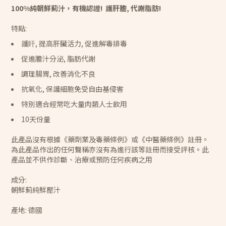
100%純朝鮮薊汁，有機認證! 護肝膽, 代謝脂肪!
特點:
護盰, 提高肝臟活力, 促進解毒排毒
促進膽汁分泌, 脂肪代謝
調理腸胃, 改善消化不良
抗氧化, 保護細胞免受自由基侵害
特別適合經常吃大量肉類人士飲用
10天份量
此產品沒有根據《藥劑業及毒藥條例》或《中醫藥條例》註冊。
為此產品作出的任何聲稱亦沒有為進行該等註冊而接受評核。此
產品並不供作診斷、治療或預防任何疾病之用
成分:
朝鮮薊純鮮壓汁
產地: 德國