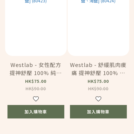
Westlab - 女性配方
Westlab - 舒緩肌肉痠
提神舒壓 100% 純天
痛 提神舒壓 100% 純
然平衡浴鹽 (茉莉、橙
天然放鬆浴鹽 (1kg)
HK$75.00
HK$75.00
花香) (1kg) [天然精油
[天然精油配方：洋甘
HK$90.00
HK$90.00
配方：鼠尾草] [死海
菊及佛手柑] [死海
鹽、喜馬拉雅白鹽、海
鹽、喜馬拉雅白鹽、海
加入購物車
加入購物車
鹽] (80423)
鹽] (80424)