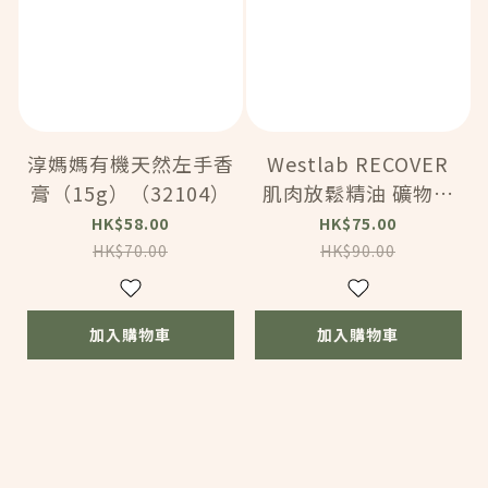
淳媽媽有機天然左手香
Westlab RECOVER
膏（15g）（32104）
肌肉放鬆精油 礦物浴
鹽(1KG) [精油配方：
HK$58.00
HK$75.00
白柳、尤加利、山金車
HK$70.00
HK$90.00
+ 瀉鹽配方] (80421)
加入購物車
加入購物車