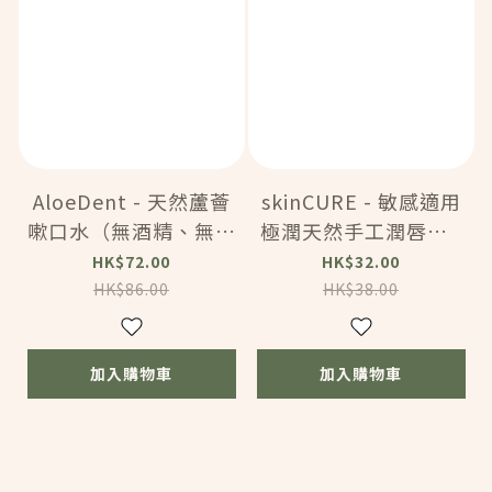
AloeDent - 天然蘆薈
skinCURE - 敏感適用
嗽口水（無酒精、無化
極潤天然手工潤唇膏 -
學成份、無氟，全植物
療癒配方 （精油配
HK$72.00
HK$32.00
成份）(250ml) (HC32
方：羅馬洋甘菊，薰衣
HK$86.00
HK$38.00
7)
草，廣藿香） 4g (BC
178)
加入購物車
加入購物車