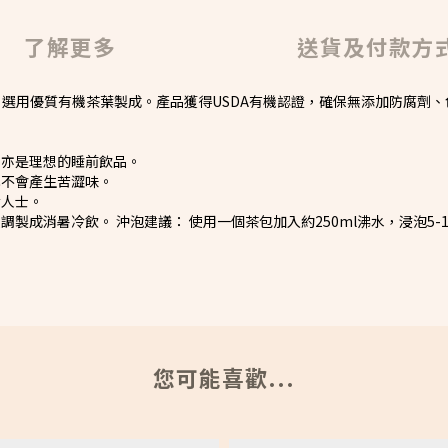
了解更多
送貨及付款方
寶茶，選用優質有機茶葉製成。產品獲得USDA有機認證，確保無添加防腐劑
，亦是理想的睡前飲品。
也不會產生苦澀味。
食人士。
調製成消暑冷飲。 沖泡建議： 使用一個茶包加入約250ml沸水，浸泡5
您可能喜歡...