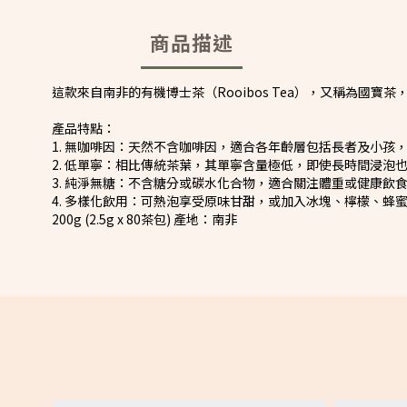
商品描述
這款來自南非的有機博士茶（Rooibos Tea），又稱為國
產品特點：
1. 無咖啡因：天然不含咖啡因，適合各年齡層包括長者及小孩
2. 低單寧：相比傳統茶葉，其單寧含量極低，即使長時間浸泡
3. 純淨無糖：不含糖分或碳水化合物，適合關注體重或健康飲
4. 多樣化飲用：可熱泡享受原味甘甜，或加入冰塊、檸檬、蜂蜜
200g (2.5g x 80茶包) 產地：南非