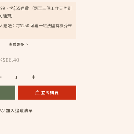
399，慳$55運費 （兩至三個工作天內到
免運費）
tep大贈送：每$250 可獲一罐法國有機芥末
查看更多
K$86.40
立即購買
加入追蹤清單