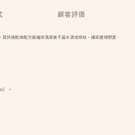
式
顧客評價
計。其快速乾燥配方能確保清潔後不留水漬或條紋，讓家居視野更
an）。