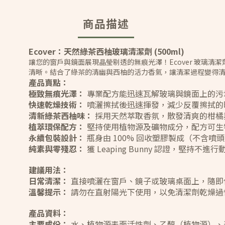
商品描述
Ecover：天然綠茶西柚玻璃清潔劑 (500ml)
讓您的窗戶與鏡面展現晶瑩剔透的無痕光澤！Ecover 玻璃
清晰。結合了綠茶的清幽與西柚的活力香氣，讓清潔過程變得
產品賣點：
極致無痕光澤：
專業配方能迅速瓦解玻璃與鏡面上的污
快速乾燥技術：
噴灑擦拭後迅速揮發，減少反覆擦拭的
清新綠茶西柚味：
採用天然萃取香氛，散發清爽的柑橘
植萃環保配方：
堅持使用植物源及礦物成分，配方可生
永續包裝設計：
瓶身由 100% 回收塑膠製成（不含
純素與零殘忍：
獲 Leaping Bunny 認證，堅持不進
建議用法：
日常清潔：
直接噴灑在窗戶、鏡子或玻璃桌面上，隨即
溫馨提示：
請勿在直射陽光下使用，以免清潔劑乾燥過
產品資料：
主要成份：
水、植物源表面活性劑、乙醇（植物源）、