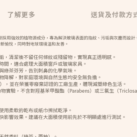
了解更多
送貨及付款方
清潔劑採用強效的植物源成分，專為解決玻璃表面的指紋、污垢與灰塵而設
清新愉悅，同時對地球環境溫和友善。
垢，清潔後不留任何條紋或殘留物，實現真正透明感。
時間，適合處理大面積窗戶或玻璃家具。
與綠茶芬芳，告別刺鼻的化學氣味。
物降解，對家庭環境與自然生態均安全無負擔。
噴頭），並在榮獲零廢棄認證的工廠生產，體現減塑綠色生活。
行動物實驗，不含對羥基苯甲酸酯（Parabens）或三氯生（Triclos
使用柔軟的乾布或紙巾擦拭乾淨。
快影響效果。建議在大面積使用前先於不明顯處進行測試。
天然香料（綠茶、西柚）。