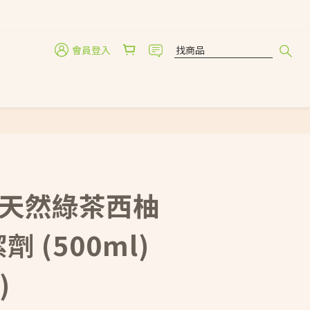
會員登入
立即購買
r 天然綠茶西柚
 (500ml)
)