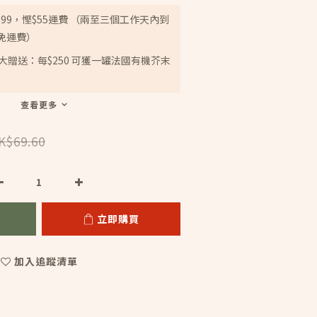
399，慳$55運費 （兩至三個工作天內到
免運費）
tep大贈送：每$250 可獲一罐法國有機芥末
查看更多
K$69.60
立即購買
加入追蹤清單