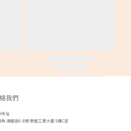
絡我們
市地址
角 鴻圖道6-8號 樂居工業大廈 5樓C室