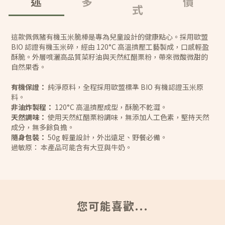
述
多
價
式
這款佩佩豬有機玉米脆棒是專為兒童設計的健康點心。採用歐盟
BIO 認證有機玉米碎，經由 120°C 高溫擠壓工藝製成，口感輕盈
酥脆。外層噴灑高品質菜籽油與天然紅醋栗粉，帶來微酸微甜的
自然果香。
有機保證：
純淨原料，全程採用歐盟標準 BIO 有機認證玉米原
料。
非油炸製程：
120°C 高溫擠壓成型，酥脆不乾澀。
天然調味：
使用天然紅醋栗粉調味，無添加人工色素，堅持天然
成分，無多餘負擔。
隨身包裝：
50g 輕量設計，外出遠足、野餐必備。
過敏原： 本產品可能含有大豆與牛奶。
您可能喜歡...