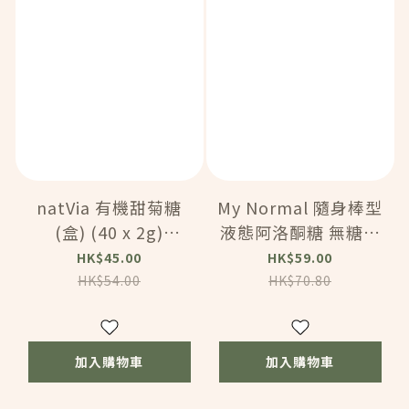
natVia 有機甜菊糖
My Normal 隨身棒型
(盒) (40 x 2g)
液態阿洛酮糖 無糖糖
(82015)
漿 (15g X 20條入)
HK$45.00
HK$59.00
(82322)
HK$54.00
HK$70.80
加入購物車
加入購物車