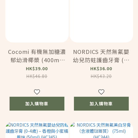
Cocomi 有機無加糖濃
NORDICS 天然無氟嬰
郁幼滑椰漿 (400ml)
幼兒防蛀護齒牙膏 (0-
(120659)
4歲) – 草莓噴發風味
HK$39.00
HK$36.00
(50ml) (HC346)
HK$46.80
HK$43.20
加入購物車
加入購物車