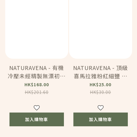
NATURAVENA - 有機
NATURAVENA - 頂級
冷壓未經精製無漂初榨
喜馬拉雅粉紅細鹽 加
椰子油 (1L) (12619)
碘配方 (500g)
HK$168.00
HK$25.00
(12617)
HK$201.60
HK$30.00
加入購物車
加入購物車