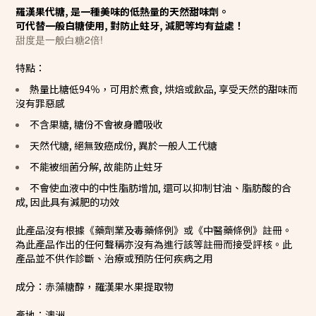
羅漢果代糖, 是一種美味的低熱量的天然甜味劑。
可代替一般白糖使用, 對防止蛀牙, 減肥等均有益處！
甜度是一般白糖2倍!
特點：
熱量比糖低94％，可用於煮食, 烘焙或飲品, 享受天然的甜味而
沒有罪惡感
不含果糖, 糖份不會被身體吸收
天然代糖, 絕無致癌成份, 異於一般人工代糖
不能被细菌分解, 故能防止蛀牙
不會使血液中的中性脂肪增加, 還可以抑制甘油、脂肪酸的合
成, 因此具有減肥的功效
此產品沒有根據《藥劑業及毒藥條例》或《中醫藥條例》註冊。
為此產品作出的任何聲稱亦沒有為進行該等註冊而接受評核。此
產品並不供作診斷、治療或預防任何疾病之用
成分：赤藻糖醇，羅漢果水果提取物
產地：澳洲