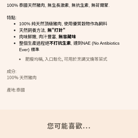
泰國天然豬肉
無生長激素
無抗生素
無荷爾蒙
100%
,
,
,
.
特點
:
純天然頂級豬肉
使用優質穀物作為飼料
100%
,
無
"
打針
"
天然飼養方法
,
肉汁豐富
無雪藏味
肉味鮮嫩
,
,
不打抗生素
達到
整個生產過程絕
,
NAE (No Antibiotics
標準
Ever)
肥瘦均稱, 入口鬆化, 可用於烹調叉燒等菜式
成分:
100% 天然豬肉
產地:泰國
您可能喜歡...