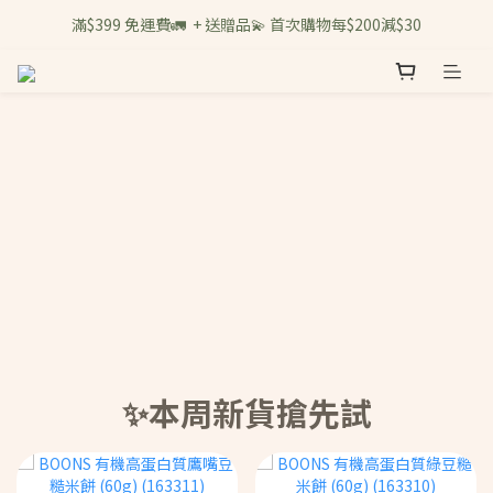
滿$399 免運費🚛  + 送贈品💫 首次購物每$200減$30
✨本周新貨搶先試